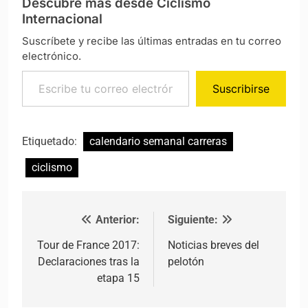
Descubre más desde Ciclismo
Internacional
Suscríbete y recibe las últimas entradas en tu correo
electrónico.
Escribe tu correo electrónico…
Suscribirse
Etiquetado:
calendario semanal carreras
ciclismo
Anterior:
Siguiente:
Navegación de entradas
Tour de France 2017:
Noticias breves del
Declaraciones tras la
pelotón
etapa 15