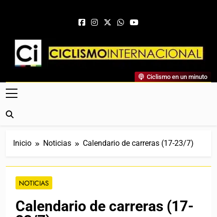
Saltar al contenido
Ciclismo Internacional
Ciclismo en un minuto
Web Dedicada Al Ciclismo Mundial. Entrevistas, Análisis,
Crónicas, Previas Y Más. La Web Ciclista De Referencia.
Inicio
Noticias
Calendario de carreras (17-23/7)
NOTICIAS
Calendario de carreras (17-