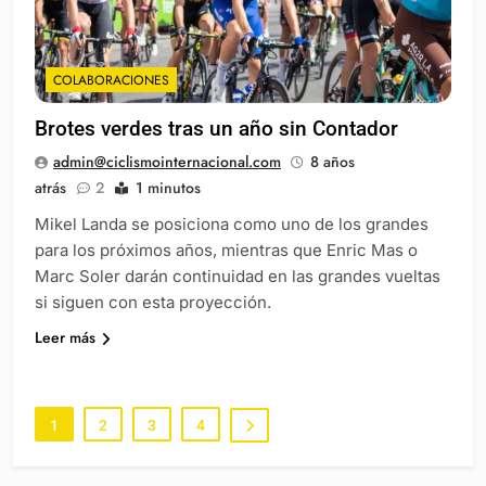
COLABORACIONES
Brotes verdes tras un año sin Contador
admin@ciclismointernacional.com
8 años
atrás
2
1 minutos
Mikel Landa se posiciona como uno de los grandes
para los próximos años, mientras que Enric Mas o
Marc Soler darán continuidad en las grandes vueltas
si siguen con esta proyección.
Leer más
1
2
3
4