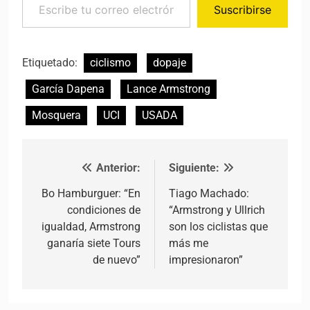
Suscribirse
Etiquetado:
ciclismo
dopaje
García Dapena
Lance Armstrong
Mosquera
UCI
USADA
Anterior:
Siguiente:
Navegación de entradas
Bo Hamburguer: “En
Tiago Machado:
condiciones de
“Armstrong y Ullrich
igualdad, Armstrong
son los ciclistas que
ganaría siete Tours
más me
de nuevo”
impresionaron”