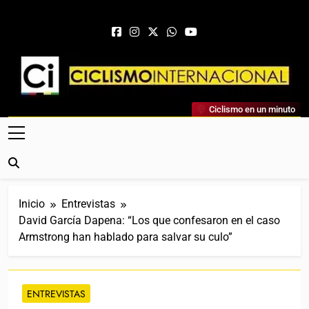
Saltar al contenido
Ciclismo Internacional
Ciclismo en un minuto
Web Dedicada Al Ciclismo Mundial. Entrevistas, Análisis,
Crónicas, Previas Y Más. La Web Ciclista De Referencia.
Inicio
Entrevistas
David García Dapena: “Los que confesaron en el caso
Armstrong han hablado para salvar su culo”
ENTREVISTAS