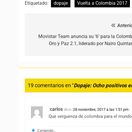
Etiquetado:
dopaje
Vuelta a Colombia 2017
Anterio
Navegación de entradas
Movistar Team anuncia su ‘6’ para la Colomb
Oro y Paz 2.1, liderado por Nairo Quinta
19 comentarios en “
Dopaje: Ocho positivos e
carlos
dice:
28 noviembre, 2017 a las 1:51 pm
Que verguenza de colombia para el mundo, 
Cargando...