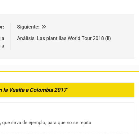
r:
Siguiente:
ia
Análisis: Las plantillas World Tour 2018 (II)
na
n la Vuelta a Colombia 2017
”
que sirva de ejemplo, para que no se repita