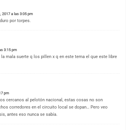
, 2017 a las 3:05 pm
duro por torpes.
as 3:15 pm
 mala suerte q los pillen x q en este tema el que este libre
:17 pm
os cercanos al pelotón nacional, estas cosas no son
hos corredores en el circuito local se dopan… Pero veo
is, antes eso nunca se sabía.