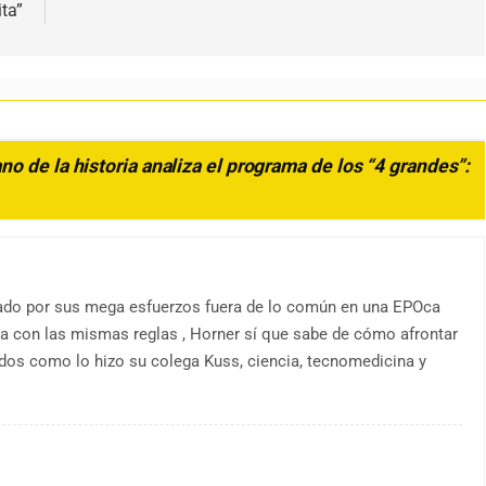
ta”
o de la historia analiza el programa de los “4 grandes”:
onado por sus mega esfuerzos fuera de lo común en una EPOca
aba con las mismas reglas , Horner sí que sabe de cómo afrontar
dos como lo hizo su colega Kuss, ciencia, tecnomedicina y