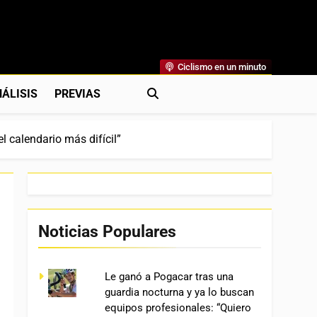
Ciclismo en un minuto
al
rónicas, Previas Y Más. La Web Ciclista De Referencia.
ÁLISIS
PREVIAS
l calendario más difícil”
Noticias Populares
Le ganó a Pogacar tras una
guardia nocturna y ya lo buscan
equipos profesionales: “Quiero