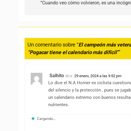
“Cuando veo cómo volvieron, es una incógni
Un comentario sobre “
El campeón más veteran
“Pogacar tiene el calendario más difícil”
”
Salhito
dice:
29 enero, 2024 a las 9:52 pm
Lo dice el N.A Horner ex ciclista cuesti
del silencio y la protección , pues se jug
un calendario extremo con buenos resulta
nutrientes.
Cargando...