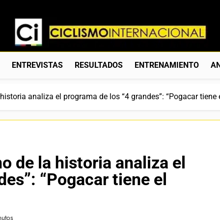
Ciclismo Internacion
Web Dedicada Al Ciclismo Mundial. Entrevistas, Análisis, C
S
ENTREVISTAS
RESULTADOS
ENTRENAMIENTO
AN
istoria analiza el programa de los “4 grandes”: “Pogacar tiene e
de la historia analiza el
des”: “Pogacar tiene el
nutos