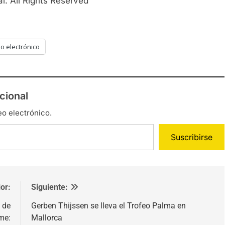
l. All Rights Reserved
o electrónico
cional
eo electrónico.
Suscribirse
or:
Siguiente:
 de
Gerben Thijssen se lleva el Trofeo Palma en
me:
Mallorca