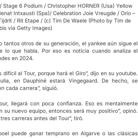
10/ Stage 6 Podium / Christopher HORNER (Usa) Yellow
enat Intxausti (Spa)/ Celebration Joie Vreugde / Orio –
ijdrit / Rit Etape / (c) Tim De Waele (Photo by Tim de
is via Getty Images)
 tantos otros de su generación, el yankee aún sigue el
e lo que habla. Por eso es noticia cuando analiza el
ndes en 2024.
ifícil al Tour, porque hará el Giro”, dijo en su youtube.
zulia, en Dauphiné estará Vingegaard. De hecho, se
n cada carrera”, siguió.
our, llegará con poca confianza. Eso es mentalmente
 con su nuevo equipo, entonces será muy positivo”, opinó.
es carreras antes del Tour”, tiró.
poel puede ganar temprano en Algarve o las clásicas