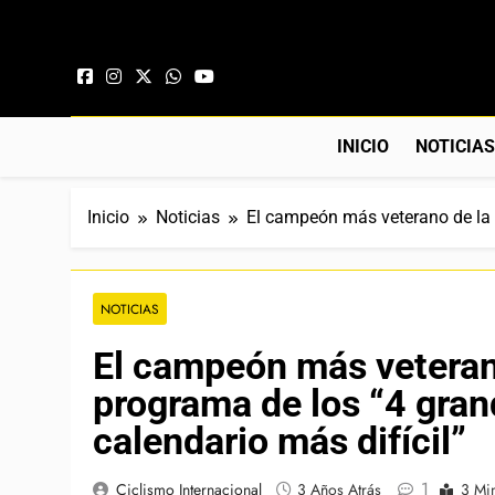
Saltar al contenido
INICIO
NOTICIA
Inicio
Noticias
El campeón más veterano de la h
NOTICIAS
El campeón más veterano 
programa de los “4 gran
calendario más difícil”
1
Ciclismo Internacional
3 Años Atrás
3 Mi