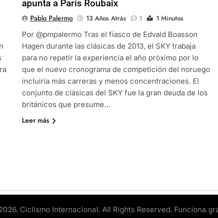
apunta a París Roubaix
Pablo Palermo
13 Años Atrás
1
1 Minutos
Por @pmpalermo Tras el fiasco de Edvald Boasson
n
Hagen durante las clásicas de 2013, el SKY trabaja
s
para no repetir la experiencia el año próximo por lo
ra
que el nuevo cronograma de competición del noruego
incluiría más carreras y menos concentraciones. El
conjunto de clásicas del SKY fue la gran deuda de los
británicos que presume…
Leer más
2026. Ciclismo Internacional. All Rights Reserved. Funciona gr