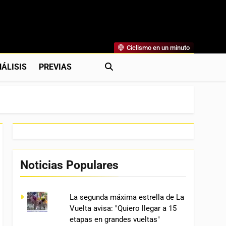
Ciclismo en un minuto
al
rónicas, Previas Y Más. La Web Ciclista De Referencia.
ÁLISIS
PREVIAS
Noticias Populares
La segunda máxima estrella de La
Vuelta avisa: "Quiero llegar a 15
etapas en grandes vueltas"