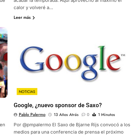
 de
acabar la temporada. Aquí aprovecho al máximo el
calor y volveré a…
Leer más
NOTICIAS
Google, ¿nuevo sponsor de Saxo?
Pablo Palermo
13 Años Atrás
0
1 Minutos
 en
Por @pmpalermo El Saxo de Bjarne Rijs convocó a los
medios para una conferencia de prensa el próximo