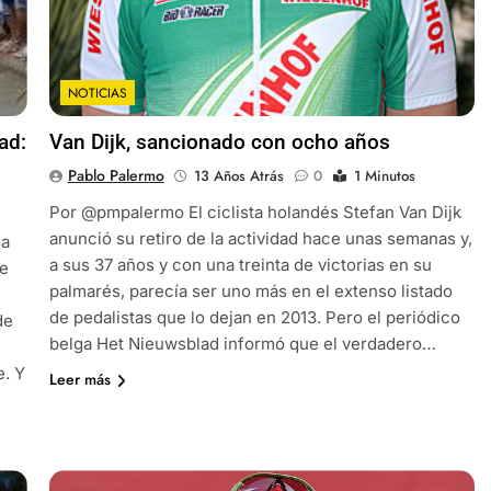
NOTICIAS
ad:
Van Dijk, sancionado con ocho años
Pablo Palermo
13 Años Atrás
0
1 Minutos
Por @pmpalermo El ciclista holandés Stefan Van Dijk
anunció su retiro de la actividad hace unas semanas y,
sa
a sus 37 años y con una treinta de victorias en su
de
palmarés, parecía ser uno más en el extenso listado
de pedalistas que lo dejan en 2013. Pero el periódico
de
belga Het Nieuwsblad informó que el verdadero…
e. Y
Leer más