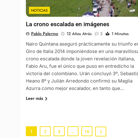
NOTICIAS
La crono escalada en imágenes
Pablo Palermo
12 Años Atrás
3
1 Minutos
Nairo Quintana aseguró prácticamente su triunfo e
Giro de Italia 2014 imponiéndose en una maravillos
crono escalada donde la joven revelación italiana,
Fabio Aru, fue el único que puso en entredicho la
victoria del colombiano. Urán concluyó 3º, Sebasti
Heano 8º y Julián Arredondo confirmó su Maglia
Azurra como mejor escalador, en tanto que…
Leer más
1
2
3
…
16