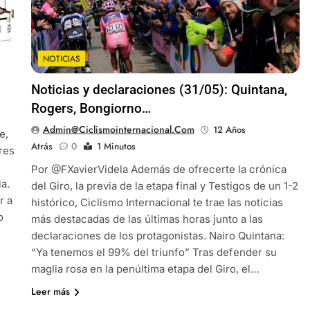
NOTICIAS
Noticias y declaraciones (31/05): Quintana,
Rogers, Bongiorno…
Admin@ciclismointernacional.com
12 Años
e,
Atrás
0
1 Minutos
res
Por @FXavierVidela Además de ofrecerte la crónica
ia.
del Giro, la previa de la etapa final y Testigos de un 1-2
r a
histórico, Ciclismo Internacional te trae las noticias
o
más destacadas de las últimas horas junto a las
declaraciones de los protagonistas. Nairo Quintana:
“Ya tenemos el 99% del triunfo” Tras defender su
maglia rosa en la penúltima etapa del Giro, el…
Leer más