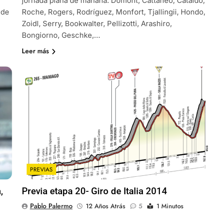
jornada plana de mañana. Domont, Cattaneo, Cataldo,
 de
Roche, Rogers, Rodríguez, Monfort, Tjallingii, Hondo,
Zoidl, Serry, Bookwalter, Pellizotti, Arashiro,
Bongiorno, Geschke,…
Leer más
PREVIAS
,
Previa etapa 20- Giro de Italia 2014
Pablo Palermo
12 Años Atrás
5
1 Minutos