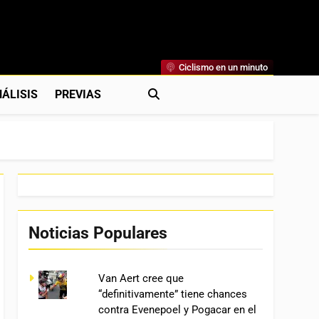
Ciclismo en un minuto
al
rónicas, Previas Y Más. La Web Ciclista De Referencia.
ÁLISIS
PREVIAS
Noticias Populares
Van Aert cree que
“definitivamente” tiene chances
contra Evenepoel y Pogacar en el