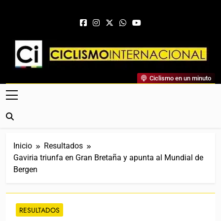
Saltar al contenido
Ciclismo Internacional
Ciclismo en un minuto
Web Dedicada Al Ciclismo Mundial. Entrevistas, Análisis,
Crónicas, Previas Y Más. La Web Ciclista De Referencia.
Inicio
Resultados
Gaviria triunfa en Gran Bretaña y apunta al Mundial de
Bergen
RESULTADOS