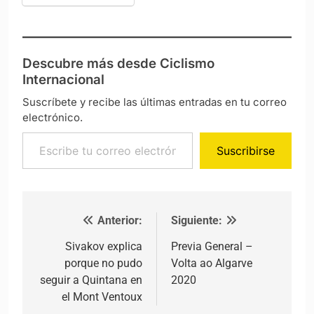
Descubre más desde Ciclismo
Internacional
Suscríbete y recibe las últimas entradas en tu correo
electrónico.
Escribe tu correo electrónico…
Suscribirse
Anterior:
Siguiente:
Navegación de entradas
Sivakov explica
Previa General –
porque no pudo
Volta ao Algarve
seguir a Quintana en
2020
el Mont Ventoux