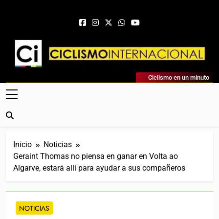
Saltar al contenido
Ciclismo Internacional
Ciclismo en un minuto
Web Dedicada Al Ciclismo Mundial. Entrevistas, Análisis,
Crónicas, Previas Y Más. La Web Ciclista De Referencia.
Inicio
Noticias
Geraint Thomas no piensa en ganar en Volta ao
Algarve, estará allí para ayudar a sus compañeros
NOTICIAS