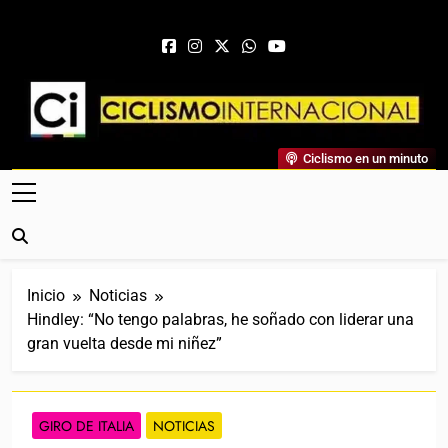
Saltar al contenido
Ciclismo Internacional
Ciclismo en un minuto
Web Dedicada Al Ciclismo Mundial. Entrevistas, Análisis,
Crónicas, Previas Y Más. La Web Ciclista De Referencia.
Inicio
Noticias
Hindley: “No tengo palabras, he soñado con liderar una
gran vuelta desde mi niñez”
GIRO DE ITALIA
NOTICIAS