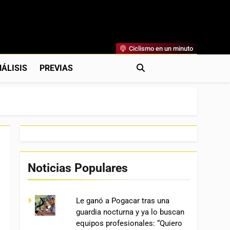
Ciclismo en un minuto
al
rónicas, Previas Y Más. La Web Ciclista De Referencia.
ÁLISIS
PREVIAS
Noticias Populares
Le ganó a Pogacar tras una
guardia nocturna y ya lo buscan
equipos profesionales: “Quiero