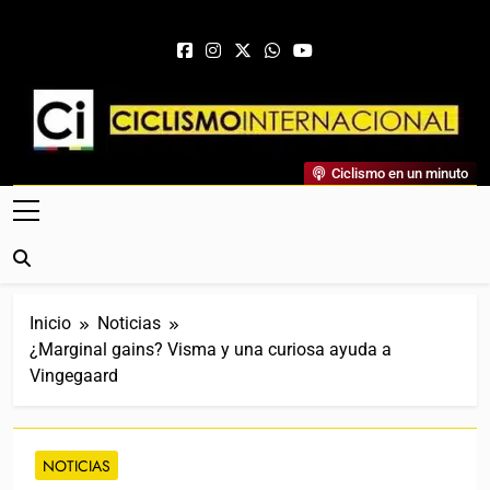
Saltar al contenido
Ciclismo Internacional
Ciclismo en un minuto
Web Dedicada Al Ciclismo Mundial. Entrevistas, Análisis,
Crónicas, Previas Y Más. La Web Ciclista De Referencia.
Inicio
Noticias
¿Marginal gains? Visma y una curiosa ayuda a
Vingegaard
NOTICIAS