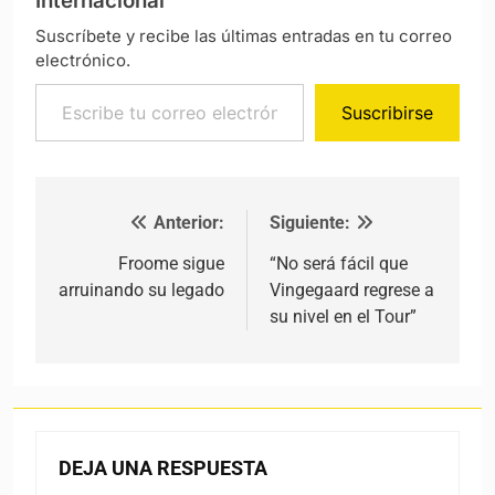
Internacional
Suscríbete y recibe las últimas entradas en tu correo
electrónico.
Escribe tu correo electrónico…
Suscribirse
Anterior:
Siguiente:
Navegación de entradas
Froome sigue
“No será fácil que
arruinando su legado
Vingegaard regrese a
su nivel en el Tour”
DEJA UNA RESPUESTA