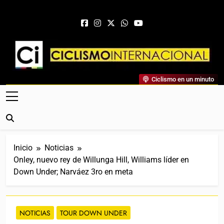
Saltar al contenido
Ciclismo Internacional
Ciclismo en un minuto
Web Dedicada Al Ciclismo Mundial. Entrevistas, Análisis,
Crónicas, Previas Y Más. La Web Ciclista De Referencia.
Inicio
Noticias
Onley, nuevo rey de Willunga Hill, Williams líder en
Down Under; Narváez 3ro en meta
NOTICIAS
TOUR DOWN UNDER