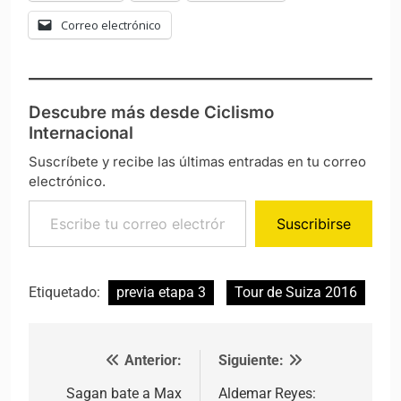
Correo electrónico
Descubre más desde Ciclismo
Internacional
Suscríbete y recibe las últimas entradas en tu correo
electrónico.
Escribe tu correo electrónico…
Suscribirse
Etiquetado:
previa etapa 3
Tour de Suiza 2016
Anterior:
Siguiente:
Navegación de entradas
Sagan bate a Max
Aldemar Reyes: