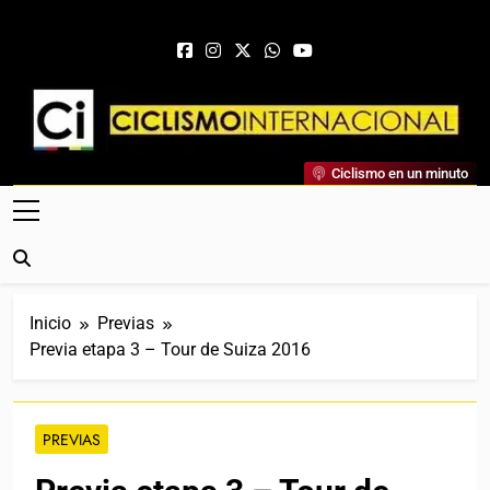
Saltar al contenido
Ciclismo Internacional
Ciclismo en un minuto
Web Dedicada Al Ciclismo Mundial. Entrevistas, Análisis,
Crónicas, Previas Y Más. La Web Ciclista De Referencia.
Inicio
Previas
Previa etapa 3 – Tour de Suiza 2016
PREVIAS