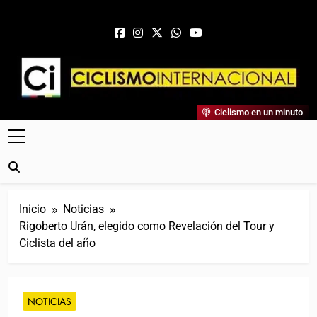
Saltar al contenido
Ciclismo Internacional
Ciclismo en un minuto
Web Dedicada Al Ciclismo Mundial. Entrevistas, Análisis,
Crónicas, Previas Y Más. La Web Ciclista De Referencia.
Inicio
Noticias
Rigoberto Urán, elegido como Revelación del Tour y
Ciclista del año
NOTICIAS