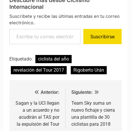
Descubre más desde Ciclismo
Internacional
Suscríbete y recibe las últimas entradas en tu correo
electrónico.
Escribe tu correo electrónico…
Suscribirse
Etiquetado:
ciclista del año
revelación del Tour 2017
Rigoberto Urán
Anterior:
Siguiente:
Navegación de entradas
Sagan y la UCI llegan
Team Sky suma un
a un acuerdo y no
nuevo fichaje y cierra
acudirán al TAS por
una plantilla de 30
la expulsión del Tour
ciclistas para 2018