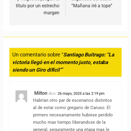
título por un estrecho
“Mañana iré a tope”
margen
Un comentario sobre “
Santiago Buitrago: “La
victoria llegó en el momento justo, estaba
siendo un Giro difícil”
”
Milton
dice:
26 mayo, 2023 a las 2:19 pm
Habrían otro par de escenarios distintos
al de estar como gregario de Caruso: El
primero necesariamente hubiese perdido
mucho mas tiempo liberandose de la
general, seguramente una etapa mas le