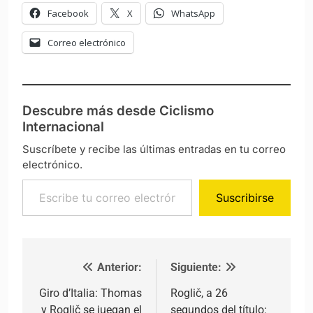
Facebook
X
WhatsApp
Correo electrónico
Descubre más desde Ciclismo
Internacional
Suscríbete y recibe las últimas entradas en tu correo
electrónico.
Escribe tu correo electrónico…
Suscribirse
Anterior:
Siguiente:
Navegación de entradas
Giro d’Italia: Thomas
Roglič, a 26
y Roglič se juegan el
segundos del título: