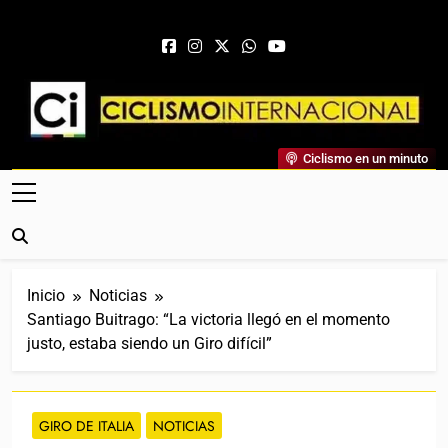
Saltar al contenido
Ciclismo Internacional
Ciclismo en un minuto
Web Dedicada Al Ciclismo Mundial. Entrevistas, Análisis,
Crónicas, Previas Y Más. La Web Ciclista De Referencia.
Inicio
Noticias
Santiago Buitrago: “La victoria llegó en el momento
justo, estaba siendo un Giro difícil”
GIRO DE ITALIA
NOTICIAS