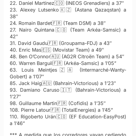
22. Da
niel Martínez
🇨🇴
(INEOS Grenadiers) a 37″
23. Alexey Lutsenko🇰🇿 (Astana Qazaqstan) a
38″
24. Romain Bardet
🇫🇷
(Team DSM) a 38″
27. Nairo Quintana
🇨🇴
(Team Arkéa-Samsic) a
42″
31. David Gaudu
🇫🇷
(Groupama-FDJ) a 43″
40. Enric Mas
🇪🇸
(Movistar Team) a 49″
48. Ben O’Connor
🇦🇺
(AG2R Citroën Team) a 54″
60. Warren Barguil🇫🇷 (Arkéa-Samsic) a 1’05”
63. Louis Meintjes
🇿🇦
(Intermarché-Wanty-
Gobert) a 1’07″
85. Jack Haig🇦🇺 (Bahrain-Victorious) a 1’23″
93. Damiano Caruso
🇮🇹
(Bahrain-Victorious) a
1’27″
98. Guillaume Martin
🇫🇷
(Cofidis) a 1’35″
108. Pierre Latour🇫🇷 (TotalEnergies) a 1’45”
110. Rigoberto Urán🇨🇴 (EF Education-EasyPost)
a 1’46”
*** A medida que los corredores vayan cediendo