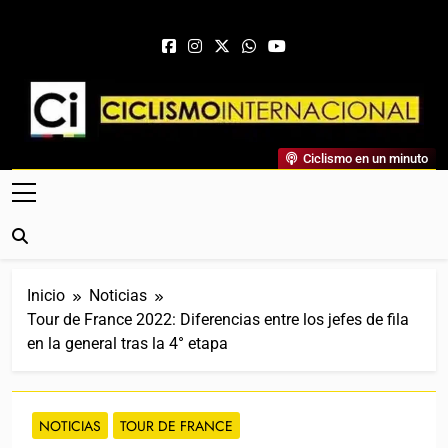
Saltar al contenido
Ciclismo Internacional
Ciclismo en un minuto
Web Dedicada Al Ciclismo Mundial. Entrevistas, Análisis,
Crónicas, Previas Y Más. La Web Ciclista De Referencia.
Inicio
Noticias
Tour de France 2022: Diferencias entre los jefes de fila
en la general tras la 4° etapa
NOTICIAS
TOUR DE FRANCE