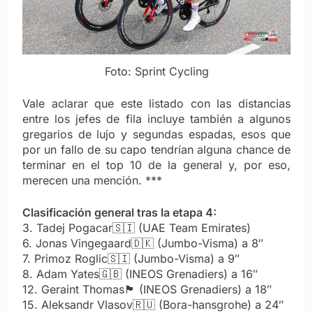
Foto: Sprint Cycling
Vale aclarar que este listado con las distancias
entre los jefes de fila incluye también a algunos
gregarios de lujo y segundas espadas, esos que
por un fallo de su capo tendrían alguna chance de
terminar en el top 10 de la general y, por eso,
merecen una mención. ***
Clasificación general tras la etapa 4:
3. Tadej Pogacar
🇸🇮
(UAE Team Emirates)
6. Jonas Vingegaard
🇩🇰
(Jumbo-Visma) a 8″
7. Primoz Roglic
🇸🇮
(Jumbo-Visma) a 9″
8. Adam Yates
🇬🇧
(INEOS Grenadiers) a 16″
12. Geraint Thomas
🏴󠁧󠁢󠁷󠁬󠁳󠁿
(INEOS Grenadiers) a 18″
15. Aleksandr Vlasov
🇷🇺
(Bora-hansgrohe) a 24″