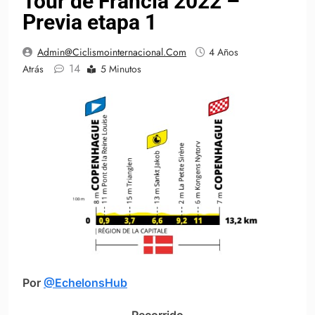
Tour de Francia 2022 –
Previa etapa 1
Admin@ciclismointernacional.com
4 Años
14
Atrás
5 Minutos
Por
@EchelonsHub