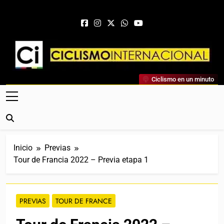
Saltar al contenido
Ciclismo Internacional
Ciclismo en un minuto
Web Dedicada Al Ciclismo Mundial. Entrevistas, Análisis,
Crónicas, Previas Y Más. La Web Ciclista De Referencia.
Inicio
Previas
Tour de Francia 2022 – Previa etapa 1
PREVIAS
TOUR DE FRANCE