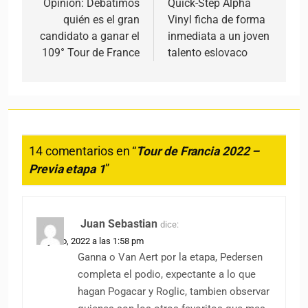
Opinión: Debatimos
Quick-Step Alpha
quién es el gran
Vinyl ficha de forma
candidato a ganar el
inmediata a un joven
109° Tour de France
talento eslovaco
14 comentarios en “
Tour de Francia 2022 –
Previa etapa 1
”
Juan Sebastian
dice:
30 junio, 2022 a las 1:58 pm
Ganna o Van Aert por la etapa, Pedersen
completa el podio, expectante a lo que
hagan Pogacar y Roglic, tambien observar