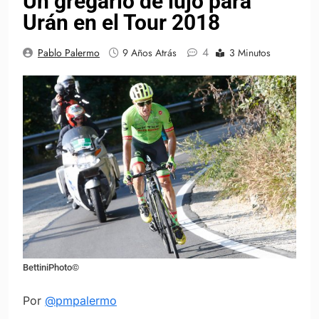
Un gregario de lujo para
Urán en el Tour 2018
4
Pablo Palermo
9 Años Atrás
3 Minutos
BettiniPhoto©
Por
@pmpalermo