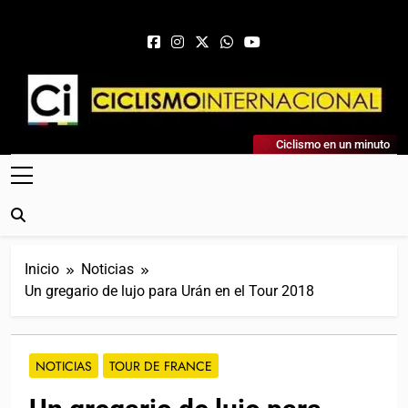
Saltar al contenido
Ciclismo Internacional
Ciclismo en un minuto
Web Dedicada Al Ciclismo Mundial. Entrevistas, Análisis,
Crónicas, Previas Y Más. La Web Ciclista De Referencia.
Inicio
Noticias
Un gregario de lujo para Urán en el Tour 2018
NOTICIAS
TOUR DE FRANCE