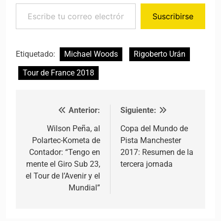
Escribe tu correo electrónico…
Suscribirse
Etiquetado:
Michael Woods
Rigoberto Urán
Tour de France 2018
Anterior:
Siguiente:
Navegación de entradas
Wilson Peña, al
Copa del Mundo de
Polartec-Kometa de
Pista Manchester
Contador: “Tengo en
2017: Resumen de la
mente el Giro Sub 23,
tercera jornada
el Tour de l’Avenir y el
Mundial”