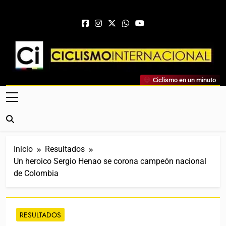
Saltar al contenido
Ciclismo Internacional
Ciclismo en un minuto
Web Dedicada Al Ciclismo Mundial. Entrevistas, Análisis,
Crónicas, Previas Y Más. La Web Ciclista De Referencia.
Inicio
Resultados
Un heroico Sergio Henao se corona campeón nacional
de Colombia
RESULTADOS