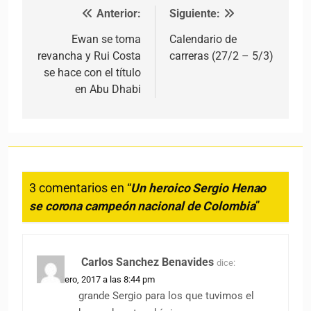
Anterior:
Siguiente:
Navegación de entradas
Ewan se toma
Calendario de
revancha y Rui Costa
carreras (27/2 – 5/3)
se hace con el título
en Abu Dhabi
3 comentarios en “
Un heroico Sergio Henao
se corona campeón nacional de Colombia
”
Carlos Sanchez Benavides
dice:
26 febrero, 2017 a las 8:44 pm
grande Sergio para los que tuvimos el