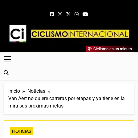
Saltar al contenido
Ciclismo Internacional
Ciclismo en un minuto
Web Dedicada Al Ciclismo Mundial. Entrevistas, Análisis,
Crónicas, Previas Y Más. La Web Ciclista De Referencia.
Inicio
Noticias
Van Aert no quiere carreras por etapas y ya tiene en la
mira sus próximas metas
NOTICIAS