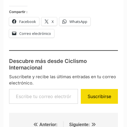
Compartir :
Facebook
X
WhatsApp
Correo electrónico
Descubre más desde Ciclismo
Internacional
Suscríbete y recibe las últimas entradas en tu correo
electrónico.
Escribe tu correo electrónico…
Suscribirse
Anterior:
Siguiente:
Navegación de entradas