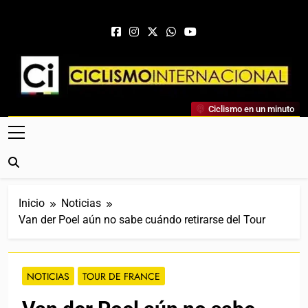
Saltar al contenido
Ciclismo Internacional
Ciclismo en un minuto
Web Dedicada Al Ciclismo Mundial. Entrevistas, Análisis,
Crónicas, Previas Y Más. La Web Ciclista De Referencia.
Inicio
Noticias
Van der Poel aún no sabe cuándo retirarse del Tour
NOTICIAS
TOUR DE FRANCE