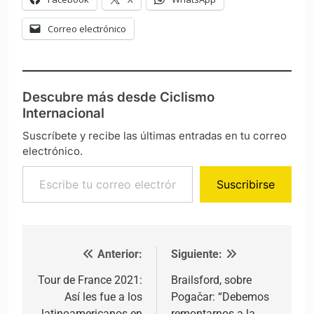
Correo electrónico
Descubre más desde Ciclismo
Internacional
Suscríbete y recibe las últimas entradas en tu correo
electrónico.
Escribe tu correo electrónico…
Suscribirse
Anterior:
Siguiente:
Navegación de entradas
Tour de France 2021:
Brailsford, sobre
Así les fue a los
Pogačar: “Debemos
latinoamericanos en
remontarnos a la