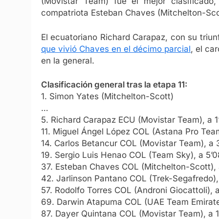
(Movistar Team) fue el mejor clasificado, 
compatriota Esteban Chaves (Mitchelton-Scott
El ecuatoriano Richard Carapaz, con su triun
que vivió Chaves en el décimo parcial
, el c
en la general.
Clasificación general tras la etapa 11:
1. Simon Yates (Mitchelton-Scott)
…
5. Richard Carapaz ECU (Movistar Team), a 1
11. Miguel Ángel López COL (Astana Pro Team
14. Carlos Betancur COL (Movistar Team), a 
19. Sergio Luis Henao COL (Team Sky), a 5’0
37. Esteban Chaves COL (Mitchelton-Scott),
42. Jarlinson Pantano COL (Trek-Segafredo),
57. Rodolfo Torres COL (Androni Giocattoli), 
69. Darwin Atapuma COL (UAE Team Emirates
87. Dayer Quintana COL (Movistar Team), a 1