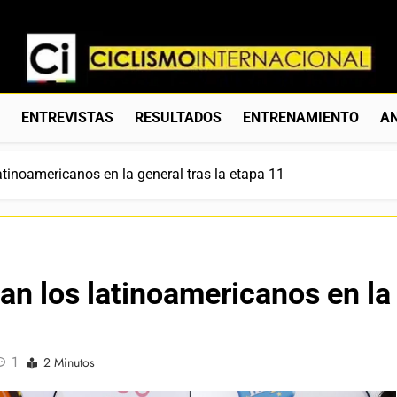
Ciclismo Internacion
Web Dedicada Al Ciclismo Mundial. Entrevistas, Análisis, C
S
ENTREVISTAS
RESULTADOS
ENTRENAMIENTO
AN
 latinoamericanos en la general tras la etapa 11
 van los latinoamericanos en la
1
2 Minutos