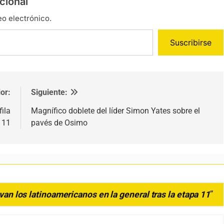
cional
eo electrónico.
Suscribirse
or:
Siguiente:
fila
Magnífico doblete del líder Simon Yates sobre el
 11
pavés de Osimo
í van los latinoamericanos en la general tras la etapa 11
”