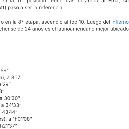
en la 11° posición. Pero, tras el arribo al Etna, su
) pasó a ser la referencia.
fo en la 8° etapa, ascendió al top 10. Luego del
infierno
archense de 24 años es el latinoamericano mejor ubicado
’56”
), a 3’17″
3’29″
8″
 a 30’30″
 a 34’33”
a 43’44”
), a 1h01’08”
h21’37”