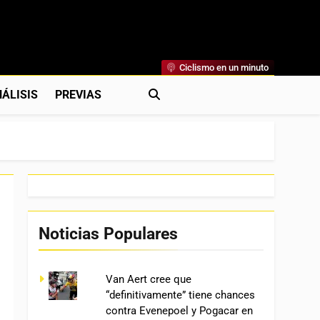
Ciclismo en un minuto
al
rónicas, Previas Y Más. La Web Ciclista De Referencia.
ÁLISIS
PREVIAS
Noticias Populares
Van Aert cree que
“definitivamente” tiene chances
contra Evenepoel y Pogacar en