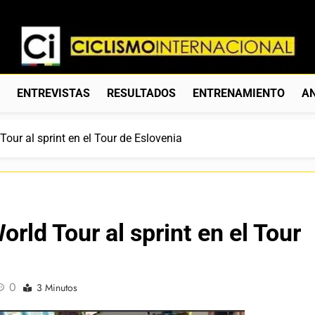
Ciclismo Internacion
Web Dedicada Al Ciclismo Mundial. Entrevistas, Análisis, C
S
ENTREVISTAS
RESULTADOS
ENTRENAMIENTO
AN
Tour al sprint en el Tour de Eslovenia
orld Tour al sprint en el Tour
0
3 Minutos