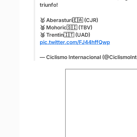
triunfo!
🥇 Aberasturi🇪🇦 (CJR)
🥈 Mohoric🇸🇮 (TBV)
🥉 Trentin🇮🇹 (UAD)
pic.twitter.com/FJ44hffQwp
— Ciclismo Internacional (@CiclismoIn