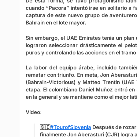
De esta forma, se tuvo protagonismo lati
cuando “Pacora” intentó irse en solitario a f
captura de este nuevo grupo de aventureros
Bahrain en el lote mayor.
Sin embargo, el UAE Emirates tenía un plan d
lograron seleccionar drásticamente el pelo
puros y controlando las acciones en el tramo 
La labor del equipo árabe, incluido tambié
rematar con triunfo. En meta, Jon Aberastur
(Bahrain-Victorious) y Matteo Trentin (UAE
etapa. El colombiano Daniel Muñoz entró en 
en la general y se mantiene como el mejor lat
Video:
🇸🇮
#TourofSlovenia
Después de rozar l
finalmente Jon Aberasturi (CJR) logra a