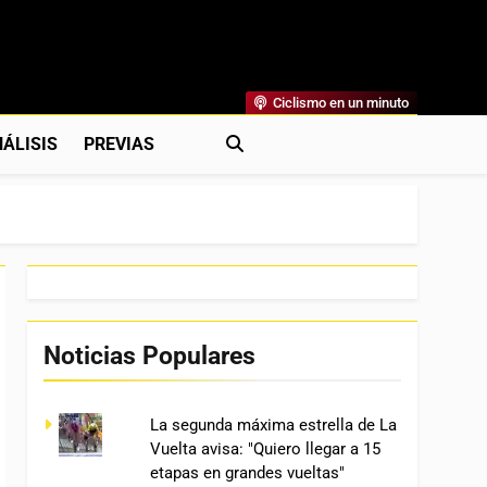
Ciclismo en un minuto
al
rónicas, Previas Y Más. La Web Ciclista De Referencia.
ÁLISIS
PREVIAS
Noticias Populares
La segunda máxima estrella de La
Vuelta avisa: "Quiero llegar a 15
etapas en grandes vueltas"