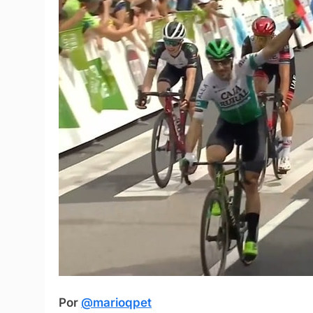
Por
@marioqpet