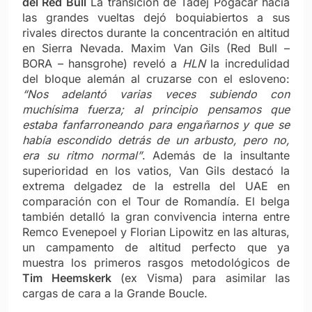
del Red Bull
La transición de Tadej Pogacar hacia
las grandes vueltas dejó boquiabiertos a sus
rivales directos durante la concentración en altitud
en Sierra Nevada. Maxim Van Gils (Red Bull –
BORA – hansgrohe) reveló a
HLN
la incredulidad
del bloque alemán al cruzarse con el esloveno:
“Nos adelantó varias veces subiendo con
muchísima fuerza; al principio pensamos que
estaba fanfarroneando para engañarnos y que se
había escondido detrás de un arbusto, pero no,
era su ritmo normal”
. Además de la insultante
superioridad en los vatios, Van Gils destacó la
extrema delgadez de la estrella del UAE en
comparación con el Tour de Romandía. El belga
también detalló la gran convivencia interna entre
Remco Evenepoel y Florian Lipowitz en las alturas,
un campamento de altitud perfecto que ya
muestra los primeros rasgos metodológicos de
Tim Heemskerk
(ex Visma) para asimilar las
cargas de cara a la Grande Boucle.