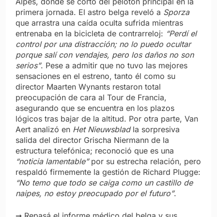
Alpes, donde se cortó del pelotón principal en la
primera jornada. El astro belga reveló a
Sporza
que arrastra una caída oculta sufrida mientras
entrenaba en la bicicleta de contrarreloj:
“Perdí el
control por una distracción; no lo puedo ocultar
porque salí con vendajes, pero los daños no son
serios”
. Pese a admitir que no tuvo las mejores
sensaciones en el estreno, tanto él como su
director Maarten Wynants restaron total
preocupación de cara al Tour de Francia,
asegurando que se encuentra en los plazos
lógicos tras bajar de la altitud. Por otra parte, Van
Aert analizó en
Het Nieuwsblad
la sorpresiva
salida del director Grischa Niermann de la
estructura telefónica; reconoció que es una
“noticia lamentable”
por su estrecha relación, pero
respaldó firmemente la gestión de Richard Plugge:
“No temo que todo se caiga como un castillo de
naipes, no estoy preocupado por el futuro”
.
➞ Repasá el informe médico del belga y sus