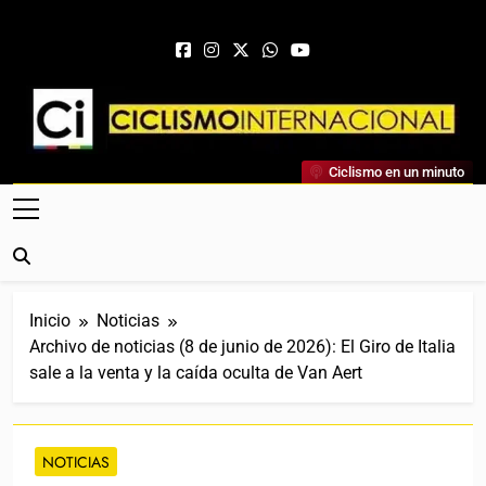
Saltar al contenido
Ciclismo Internacional
Ciclismo en un minuto
Web Dedicada Al Ciclismo Mundial. Entrevistas, Análisis,
Crónicas, Previas Y Más. La Web Ciclista De Referencia.
Inicio
Noticias
Archivo de noticias (8 de junio de 2026): El Giro de Italia
sale a la venta y la caída oculta de Van Aert
NOTICIAS