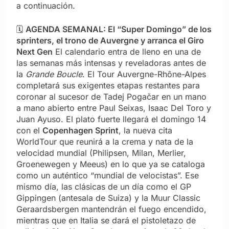
a continuación.
🗓️
AGENDA SEMANAL: El “Super Domingo” de los
sprinters, el trono de Auvergne y arranca el Giro
Next Gen
El calendario entra de lleno en una de
las semanas más intensas y reveladoras antes de
la
Grande Boucle
. El Tour Auvergne-Rhône-Alpes
completará sus exigentes etapas restantes para
coronar al sucesor de Tadej Pogačar en un mano
a mano abierto entre Paul Seixas, Isaac Del Toro y
Juan Ayuso. El plato fuerte llegará el domingo 14
con el
Copenhagen Sprint
, la nueva cita
WorldTour que reunirá a la crema y nata de la
velocidad mundial (Philipsen, Milan, Merlier,
Groenewegen y Meeus) en lo que ya se cataloga
como un auténtico “mundial de velocistas”. Ese
mismo día, las clásicas de un día como el GP
Gippingen (antesala de Suiza) y la Muur Classic
Geraardsbergen mantendrán el fuego encendido,
mientras que en Italia se dará el pistoletazo de