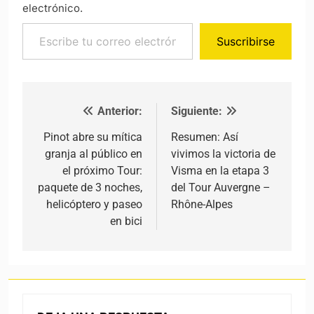
electrónico.
Escribe tu correo electrónico…
Suscribirse
Anterior:
Siguiente:
Navegación de entradas
Pinot abre su mítica
Resumen: Así
granja al público en
vivimos la victoria de
el próximo Tour:
Visma en la etapa 3
paquete de 3 noches,
del Tour Auvergne –
helicóptero y paseo
Rhône-Alpes
en bici