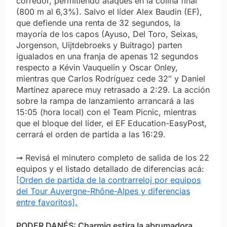
corredor, permitiendo ataques en la colina final
(800 m al 6,3%). Salvo el líder Alex Baudin (EF),
que defiende una renta de 32 segundos, la
mayoría de los capos (Ayuso, Del Toro, Seixas,
Jorgenson, Uijtdebroeks y Buitrago) parten
igualados en una franja de apenas 12 segundos
respecto a Kévin Vauquelin y Oscar Onley,
mientras que Carlos Rodríguez cede 32″ y Daniel
Martínez aparece muy retrasado a 2:29. La acción
sobre la rampa de lanzamiento arrancará a las
15:05 (hora local) con el Team Picnic, mientras
que el bloque del líder, el EF Education-EasyPost,
cerrará el orden de partida a las 16:29.
➞ Revisá el minutero completo de salida de los 22
equipos y el listado detallado de diferencias acá:
[Orden de partida de la contrarreloj por equipos
del Tour Auvergne-Rhône-Alpes y diferencias
entre favoritos].
PODER DANÉS: Charmig estira la abrumadora