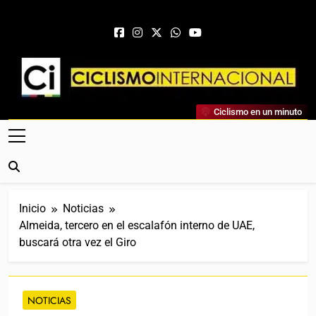
Saltar al contenido
Ciclismo Internacional
Ciclismo en un minuto
Web Dedicada Al Ciclismo Mundial. Entrevistas, Análisis,
Crónicas, Previas Y Más. La Web Ciclista De Referencia.
Inicio
Noticias
Almeida, tercero en el escalafón interno de UAE,
buscará otra vez el Giro
NOTICIAS