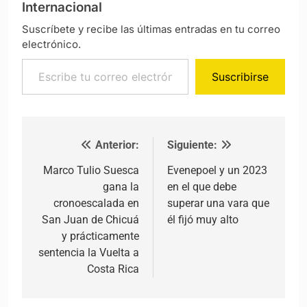
Internacional
Suscríbete y recibe las últimas entradas en tu correo
electrónico.
Escribe tu correo electrónico…
Suscribirse
Anterior:
Siguiente:
Navegación de entradas
Marco Tulio Suesca
Evenepoel y un 2023
gana la
en el que debe
cronoescalada en
superar una vara que
San Juan de Chicuá
él fijó muy alto
y prácticamente
sentencia la Vuelta a
Costa Rica