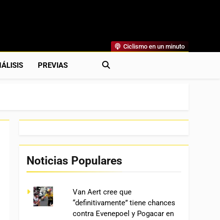
Ciclismo en un minuto
al
rónicas, Previas Y Más. La Web Ciclista De Referencia.
ÁLISIS
PREVIAS
Noticias Populares
Van Aert cree que
“definitivamente” tiene chances
contra Evenepoel y Pogacar en