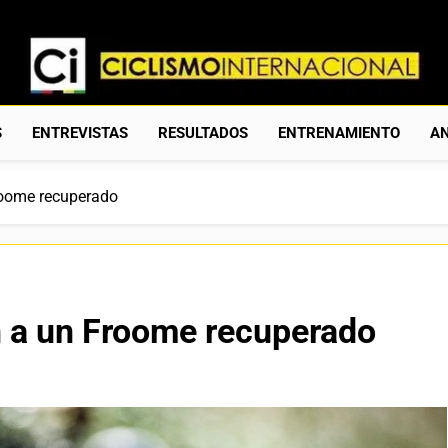
Ciclismo Internacion
Web Dedicada Al Ciclismo Mundial. Entrevistas, Análisis, C
S
ENTREVISTAS
RESULTADOS
ENTRENAMIENTO
AN
Froome recuperado
ón a un Froome recuperado