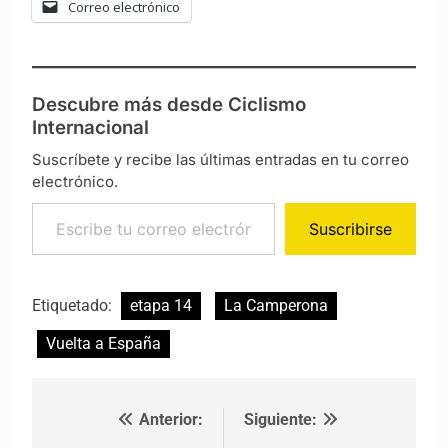
Correo electrónico
Descubre más desde Ciclismo
Internacional
Suscríbete y recibe las últimas entradas en tu correo
electrónico.
Escribe tu correo electrónico…
Suscribirse
Etiquetado:
etapa 14
La Camperona
Vuelta a España
Anterior:
Siguiente:
Navegación de entradas