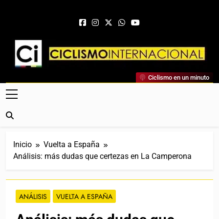
Saltar al contenido
Ciclismo Internacional
Ciclismo en un minuto
Web Dedicada Al Ciclismo Mundial. Entrevistas, Análisis,
Crónicas, Previas Y Más. La Web Ciclista De Referencia.
Inicio
Vuelta a España
Análisis: más dudas que certezas en La Camperona
ANÁLISIS
VUELTA A ESPAÑA