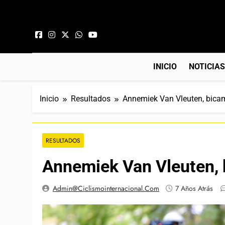
Saltar al contenido
INICIO
NOTICIA
Inicio
Resultados
Annemiek Van Vleuten, bica
RESULTADOS
Annemiek Van Vleuten, 
Admin@ciclismointernacional.com
7 Años Atrás