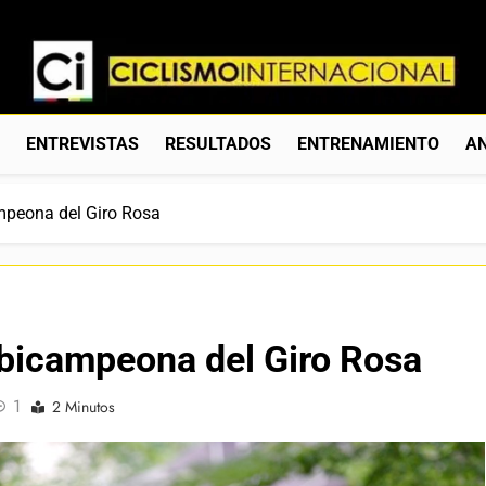
Ciclismo Internacion
Web Dedicada Al Ciclismo Mundial. Entrevistas, Análisis, C
S
ENTREVISTAS
RESULTADOS
ENTRENAMIENTO
AN
mpeona del Giro Rosa
bicampeona del Giro Rosa
1
2 Minutos