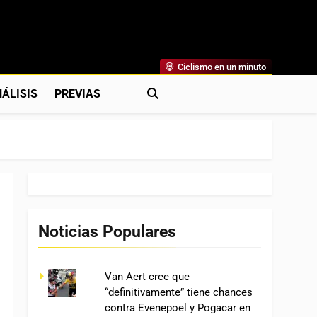
Ciclismo en un minuto
al
rónicas, Previas Y Más. La Web Ciclista De Referencia.
ÁLISIS
PREVIAS
Noticias Populares
Van Aert cree que
“definitivamente” tiene chances
contra Evenepoel y Pogacar en