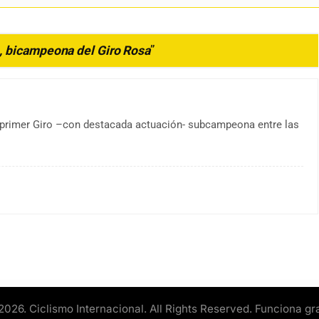
 bicampeona del Giro Rosa
”
 primer Giro –con destacada actuación- subcampeona entre las
2026. Ciclismo Internacional. All Rights Reserved. Funciona gr