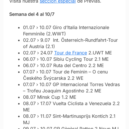
Visita nuestra
sección especial
de Previas.
Semana del 4 al 10/7
01.07 › 10.07 Giro d’Italia Internazionale
Femminile (2.WWT)
02.07 › 9.07 Int. Österreich-Rundfahrt-Tour
of Austria (2.1)
02.07 › 24.07
Tour de France
2.UWT ME
06.07 › 10.07 Sibiu Cycling Tour 2.1 ME
06.07 › 10.07 Ruta del Centro 2.2 ME
07.07 › 10.07 Tour de Feminin – O cenu
Českého Švýcarska 2.2 WE
07.07 › 10.07 GP Internacional Torres Vedras
– Trofeu Joaquim Agostinho 2.2 ME
08.07 Minsk Cup 1.2 ME
08.07 › 17.07 Vuelta Ciclista a Venezuela 2.2
ME
08.07 › 11.07 Sint-Martinusprijs Kontich 2.1
MJ
09.07 › 10.07 GP Gènèral Patton 2.Ncup MJ