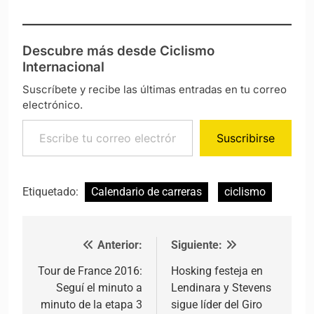
Descubre más desde Ciclismo
Internacional
Suscríbete y recibe las últimas entradas en tu correo
electrónico.
Escribe tu correo electrónico…
Suscribirse
Etiquetado:
Calendario de carreras
ciclismo
Anterior:
Siguiente:
Navegación de entradas
Tour de France 2016:
Hosking festeja en
Seguí el minuto a
Lendinara y Stevens
minuto de la etapa 3
sigue líder del Giro