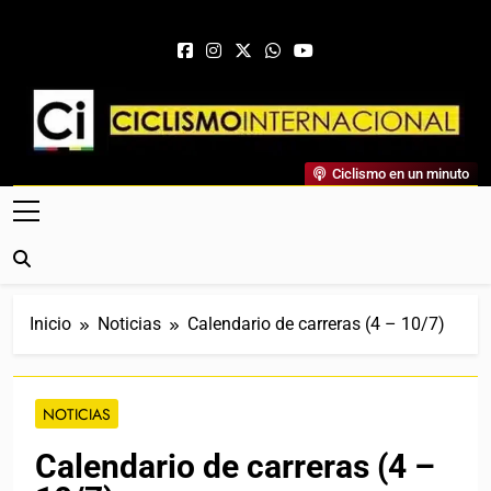
Saltar al contenido
Ciclismo Internacional
Ciclismo en un minuto
Web Dedicada Al Ciclismo Mundial. Entrevistas, Análisis,
Crónicas, Previas Y Más. La Web Ciclista De Referencia.
Inicio
Noticias
Calendario de carreras (4 – 10/7)
NOTICIAS
Calendario de carreras (4 –