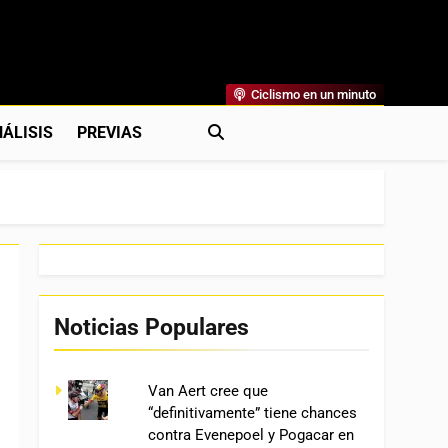
Ciclismo en un minuto
al
rónicas, Previas Y Más. La Web Ciclista De Referencia.
ÁLISIS
PREVIAS
Noticias Populares
Van Aert cree que
“definitivamente” tiene chances
contra Evenepoel y Pogacar en