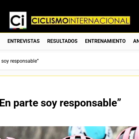
Ciclismo Internacion
Web Dedicada Al Ciclismo Mundial. Entrevistas, Análisis, C
S
ENTREVISTAS
RESULTADOS
ENTRENAMIENTO
AN
e soy responsable”
“En parte soy responsable”