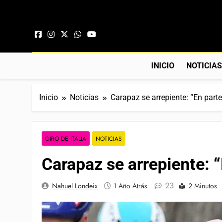
Saltar al contenido
INICIO
NOTICIA
Inicio
Noticias
Carapaz se arrepiente: “En part
GIRO DE ITALIA
NOTICIAS
Carapaz se arrepiente: 
23
Nahuel Londeix
1 Año Atrás
2 Minutos