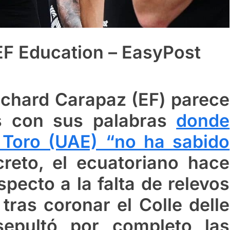
EF Education – EasyPost
ichard Carapaz (EF) parece
s con sus palabras
donde
 Toro (UAE) “no ha sabido
reto, el ecuatoriano hace
specto a la falta de relevos
 tras coronar el Colle delle
sepultó por completo las