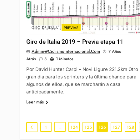
GIRO DE ITALIA
PREVIAS
Giro de Italia 2019 – Previa etapa 11
Admin@ciclismointernacional.com
7 Años
Atrás
8
1 Minutos
Por David Hunter Carpi – Novi Ligure 221.2km Otro
gran día para los sprinters y la última chance para
algunos de ellos, que se marcharán a casa
anticipadamente.
Leer más
1
…
124
125
126
127
128