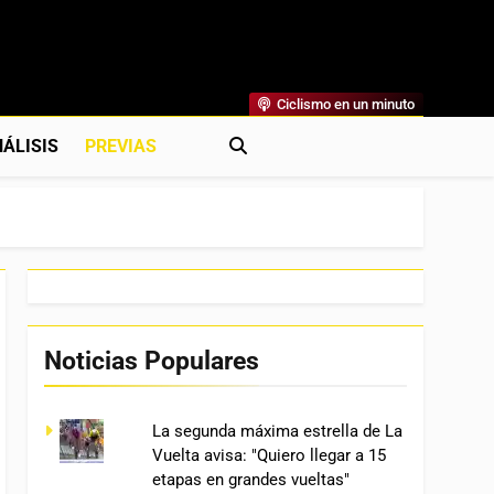
Ciclismo en un minuto
al
rónicas, Previas Y Más. La Web Ciclista De Referencia.
ÁLISIS
PREVIAS
Noticias Populares
La segunda máxima estrella de La
Vuelta avisa: "Quiero llegar a 15
etapas en grandes vueltas"