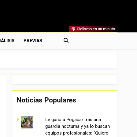
Ciclismo en un minuto
al
rónicas, Previas Y Más. La Web Ciclista De Referencia.
ÁLISIS
PREVIAS
Noticias Populares
Le ganó a Pogacar tras una
guardia nocturna y ya lo buscan
equipos profesionales: “Quiero