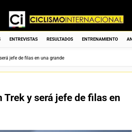
Ciclismo Internacion
Web Dedicada Al Ciclismo Mundial. Entrevistas, Análisis, C
S
ENTREVISTAS
RESULTADOS
ENTRENAMIENTO
AN
será jefe de filas en una grande
Trek y será jefe de filas en