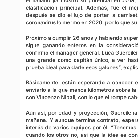
El italiano ya mostró su potencial en 2019
clasificación principal. Además, fue el m
después se dio el lujo de portar la camise
coronavirus lo mermó en 2020, por lo que su
Próximo a cumplir 26 años y habiendo supe
sigue ganando enteros en la consideració
confirmó el mánager general, Luca Guercile
una grande como capitán único, a ver hast
prueba ideal para darle esos galones”, explic
Básicamente, están esperando a conocer el
enviarlo a la que menos kilómetros sobre la
con Vincenzo Nibali, con lo que el rompe ca
Aún así, por edad y proyección, Guercilena
mañana. Y aunque termina contrato, esper
interés de varios equipos por él. “Tenemos
cuando los otros no, así que la idea es cont