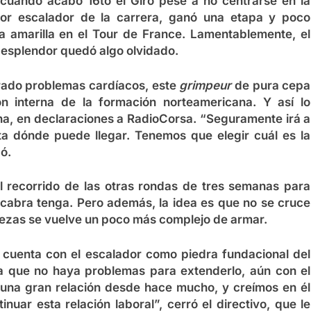
, cuando acabó 16to el Giro pese a no centrarse en la
ejor escalador de la carrera, ganó una etapa y poco
ta amarilla en el Tour de France. Lamentablemente, el
 esplendor quedó algo olvidado.
rado problemas cardíacos, este
grimpeur
de pura cepa
n interna de la formación norteamericana. Y así lo
na, en declaraciones a RadioCorsa. “Seguramente irá a
a dónde puede llegar. Tenemos que elegir cuál es la
ó.
 recorrido de las otras rondas de tres semanas para
 cabra tenga. Pero además, la idea es que no se cruce
bezas se vuelve un poco más complejo de armar.
 cuenta con el escalador como piedra fundacional del
a que no haya problemas para extenderlo, aún con el
 una gran relación desde hace mucho, y creímos en él
inuar esta relación laboral”, cerró el directivo, que le