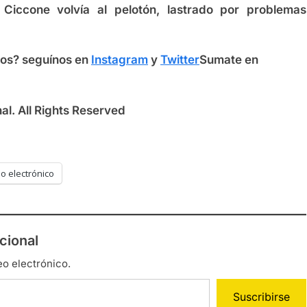
Ciccone volvía al pelotón, lastrado por problemas
mos?
seguínos en
Instagram
y
Twitter
Sumate en
l. All Rights Reserved
o electrónico
cional
eo electrónico.
Suscribirse