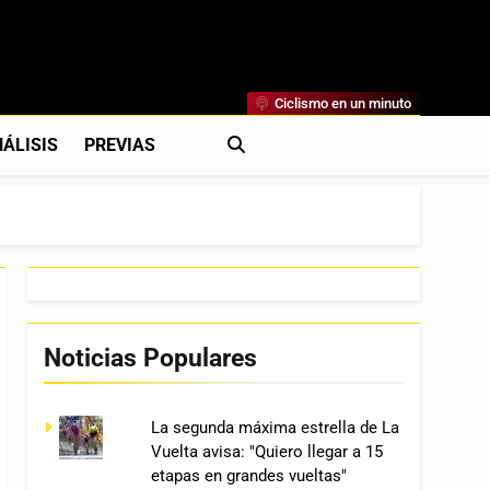
Ciclismo en un minuto
al
rónicas, Previas Y Más. La Web Ciclista De Referencia.
ÁLISIS
PREVIAS
Noticias Populares
La segunda máxima estrella de La
Vuelta avisa: "Quiero llegar a 15
etapas en grandes vueltas"