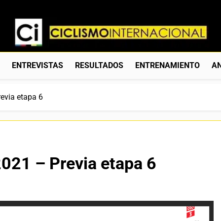
Ciclismo Internacion
Web Dedicada Al Ciclismo Mundial. Entrevistas, Análisis, C
S
ENTREVISTAS
RESULTADOS
ENTRENAMIENTO
AN
evia etapa 6
2021 – Previa etapa 6