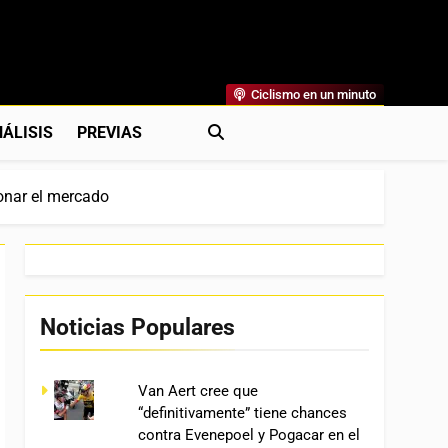
Ciclismo en un minuto
al
rónicas, Previas Y Más. La Web Ciclista De Referencia.
ÁLISIS
PREVIAS
ionar el mercado
Noticias Populares
Van Aert cree que
“definitivamente” tiene chances
contra Evenepoel y Pogacar en el