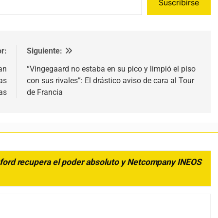
Suscribirse
r:
Siguiente:
lan
“Vingegaard no estaba en su pico y limpió el piso
ias
con sus rivales”: El drástico aviso de cara al Tour
as
de Francia
lsford recupera el poder absoluto y Netcompany INEOS