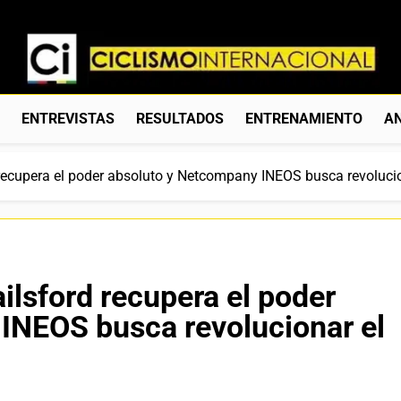
Ciclismo Internacion
Web Dedicada Al Ciclismo Mundial. Entrevistas, Análisis, C
S
ENTREVISTAS
RESULTADOS
ENTRENAMIENTO
AN
d recupera el poder absoluto y Netcompany INEOS busca revoluc
ailsford recupera el poder
INEOS busca revolucionar el