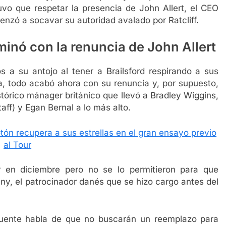
uvo que respetar la presencia de John Allert, el CEO
nzó a socavar su autoridad avalado por Ratcliff.
minó con la renuncia de John Allert
os a su antojo al tener a Brailsford respirando a sus
a, todo acabó ahora con su renuncia y, por supuesto,
tórico mánager británico que llevó a Bradley Wiggins,
aff) y Egan Bernal a lo más alto.
tón recupera a sus estrellas en el gran ensayo previo
al Tour
r en diciembre pero no se lo permitieron para que
y, el patrocinador danés que se hizo cargo antes del
uente habla de que no buscarán un reemplazo para