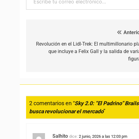
Anterio
Navegación de entradas
Revolución en el Lidl-Trek: El multimillonario p
que incluye a Felix Gall y la salida de var
figur
2 comentarios en “
Sky 2.0: “El Padrino” Brai
busca revolucionar el mercado
”
Salhito
dice:
2 junio, 2026 a las 12:03 pm