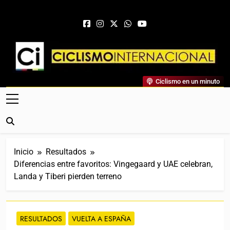
Saltar al contenido
Ciclismo Internacional
Ciclismo en un minuto
Web Dedicada Al Ciclismo Mundial. Entrevistas, Análisis,
Crónicas, Previas Y Más. La Web Ciclista De Referencia.
Inicio
Resultados
Diferencias entre favoritos: Vingegaard y UAE celebran,
Landa y Tiberi pierden terreno
RESULTADOS
VUELTA A ESPAÑA