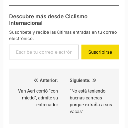
Descubre más desde Ciclismo
Internacional
Suscríbete y recibe las últimas entradas en tu correo
electrónico.
Escribe tu correo electrónico…
Suscribirse
Anterior:
Siguiente:
Navegación de entradas
Van Aert corrió “con
“No está teniendo
miedo”, admite su
buenas carreras
entrenador
porque extraña a sus
vacas”