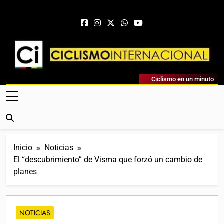
Saltar al contenido
Ciclismo Internacional
Ciclismo en un minuto
Web Dedicada Al Ciclismo Mundial. Entrevistas, Análisis,
Crónicas, Previas Y Más. La Web Ciclista De Referencia.
Inicio
Noticias
El “descubrimiento” de Visma que forzó un cambio de
planes
NOTICIAS