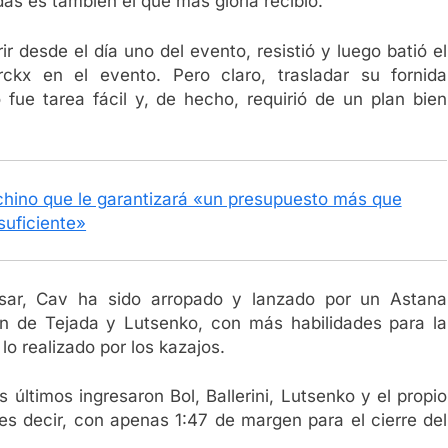
as es también el que más gloria recibió.
r desde el día uno del evento, resistió y luego batió el
ckx en el evento. Pero claro, trasladar su fornida
ue tarea fácil y, de hecho, requirió de un plan bien
 chino que le garantizará «un presupuesto más que
suficiente»
nsar, Cav ha sido arropado y lanzado por un Astana
n de Tejada y Lutsenko, con más habilidades para la
lo realizado por los kazajos.
s últimos ingresaron Bol, Ballerini, Lutsenko y el propio
es decir, con apenas 1:47 de margen para el cierre del