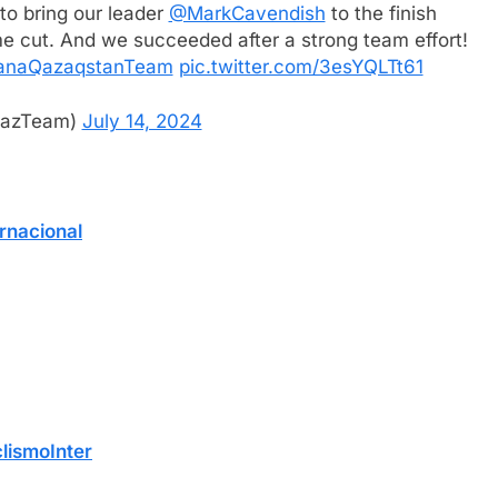
 to bring our leader
@MarkCavendish
to the finish
ime cut. And we succeeded after a strong team effort!
anaQazaqstanTeam
pic.twitter.com/3esYQLTt61
QazTeam)
July 14, 2024
rnacional
lismoInter