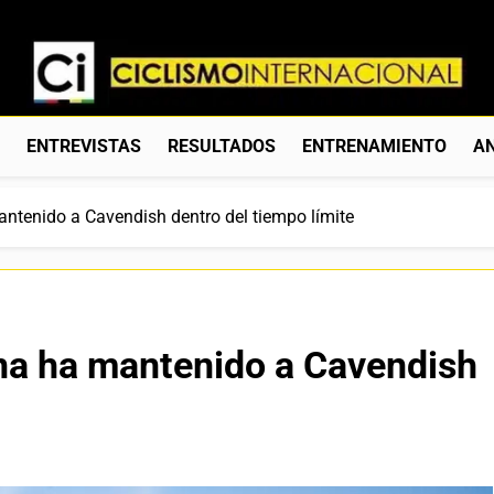
Ciclismo Internacion
Web Dedicada Al Ciclismo Mundial. Entrevistas, Análisis, C
S
ENTREVISTAS
RESULTADOS
ENTRENAMIENTO
AN
antenido a Cavendish dentro del tiempo límite
ana ha mantenido a Cavendish