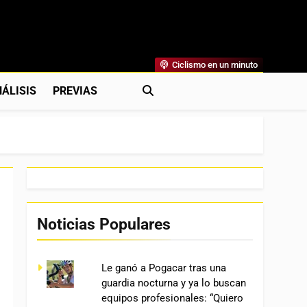
Ciclismo en un minuto
al
rónicas, Previas Y Más. La Web Ciclista De Referencia.
ÁLISIS
PREVIAS
Noticias Populares
Le ganó a Pogacar tras una
guardia nocturna y ya lo buscan
equipos profesionales: “Quiero