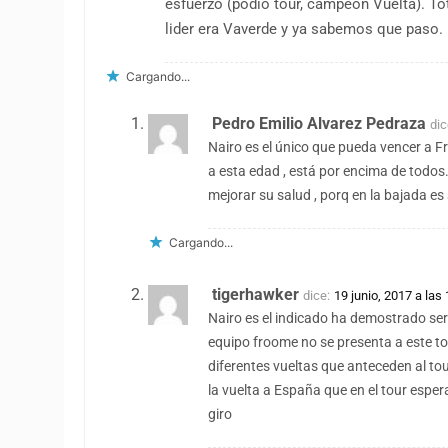
esfuerzo (podio tour, campeón Vuelta). Tot
lider era Vaverde y ya sabemos que paso.
Cargando...
Pedro Emilio Alvarez Pedraza
dic
Nairo es el único que pueda vencer a F
a esta edad , está por encima de todos.
mejorar su salud , porq en la bajada es
Cargando...
tigerhawker
dice:
19 junio, 2017 a las
Nairo es el indicado ha demostrado se
equipo froome no se presenta a este to
diferentes vueltas que anteceden al to
la vuelta a España que en el tour esper
giro