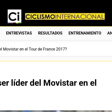
Ciclismo Internacion
Web Dedicada Al Ciclismo Mundial. Entrevistas, Análisis, C
S
ENTREVISTAS
RESULTADOS
ENTRENAMIENTO
AN
el Movistar en el Tour de France 2017?
r líder del Movistar en el