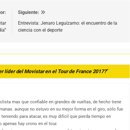
or:
Siguiente:
tar
Entrevista: Jenaro Leguízamo: el encuentro de la
ía”
ciencia con el deporte
r líder del Movistar en el Tour de France 2017?
”
clista mas que confiable en grandes de vueltas, de hecho tiene
emanas. aunque no estuvo en su mejor forma en el giro, sólo fue
 teniendo para atacar, es muy difícil que pierda tiempo en
o apenas hay crono en el tour.