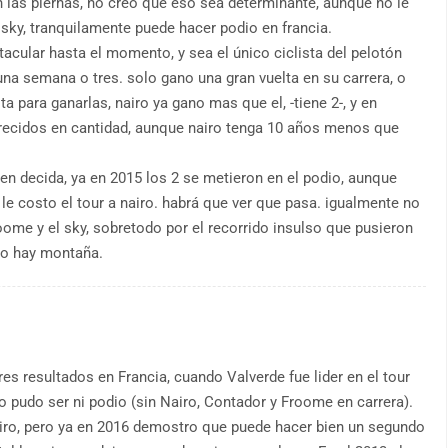
 en las piernas, no creo que eso sea determinante, aunque no le
sky, tranquilamente puede hacer podio en francia.
acular hasta el momento, y sea el único ciclista del pelotón
una semana o tres. solo gano una gran vuelta en su carrera, o
ta para ganarlas, nairo ya gano mas que el, -tiene 2-, y en
recidos en cantidad, aunque nairo tenga 10 años menos que
ien decida, ya en 2015 los 2 se metieron en el podio, aunque
 le costo el tour a nairo. habrá que ver que pasa. igualmente no
roome y el sky, sobretodo por el recorrido insulso que pusieron
co hay montaña.
res resultados en Francia, cuando Valverde fue lider en el tour
o pudo ser ni podio (sin Nairo, Contador y Froome en carrera).
Giro, pero ya en 2016 demostro que puede hacer bien un segundo