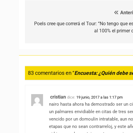
Anteri
Navegación de entradas
Poels cree que correrá el Tour: “No tengo que es
al 100% el primer d
83 comentarios en “
Encuesta: ¿Quién debe se
cristian
dice:
19 junio, 2017 a las 1:17 pm
nairo hasta ahora ha demostrado ser un ci
un palmares envidiable en citas de tres s
vencido por un domoulin intratable, aun no
etapas que no sean contrarreloj, y este añ