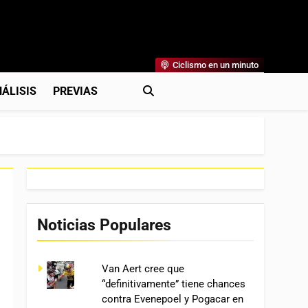
Ciclismo en un minuto
al
rónicas, Previas Y Más. La Web Ciclista De Referencia.
ÁLISIS
PREVIAS
Noticias Populares
Van Aert cree que
“definitivamente” tiene chances
contra Evenepoel y Pogacar en