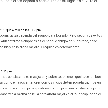
al las piernas dejaran a cada quien en su lugar. En el 2013 el
e:
19 junio, 2017 a las 1:37 pm
roome, quizá dependa del equipo para lograrlo. Pero según sus éxitos
 Aún enfermo siempre es difícil sacarle tiempo en su terreno, debe
 sólido y en la crono mejoró. El equipo es determinante
 11:31 pm
r mas consistente es mas joven y sobre todo tienen que hacer un buen
ur como en años anteriores con los inicios de temporada triunfos en
ur y además el tiempo no perdona la edad pesa nairo estuvo mejor en
amos ver la misma pelicula pero ahora mejor en el tour después de el