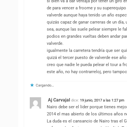
si bien va a dar ventaja por tener un giro
de para vencer a froome y su superequipo 
valverde aunque haya tenido un año espect
quizás capaz de ganar carreras de un día, 
sea, aunque las suele pelear siempre le fal
podios en grandes vueltas deben andar pa
valverde.
igualmente la carretera tendría que ser qu
quizá el tercer puesto de valverde ese año
creo que nadie le pueda pelear el tour a f
este año, no hay contrarreloj, pero tampo
Cargando...
Aj Carvajal
dice:
19 junio, 2017 a las 1:27 pm
Nairo debe ser el lider porque tienes mejo
2014 el mas abierto de los últimos años n
La duda es el cansancio de Nairo tras el 