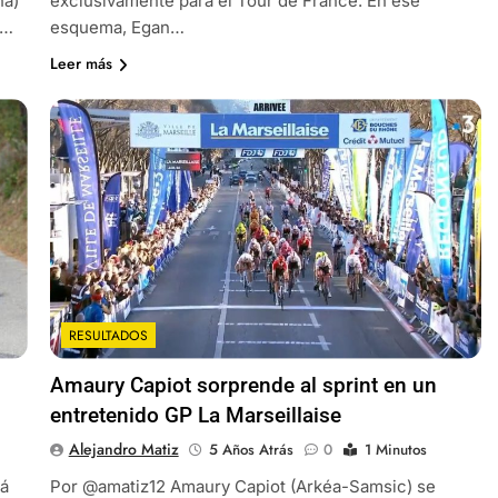
ña)
exclusivamente para el Tour de France. En ese
a…
esquema, Egan…
Leer más
RESULTADOS
Amaury Capiot sorprende al sprint en un
entretenido GP La Marseillaise
Alejandro Matiz
5 Años Atrás
0
1 Minutos
rá
Por @amatiz12 Amaury Capiot (Arkéa-Samsic) se