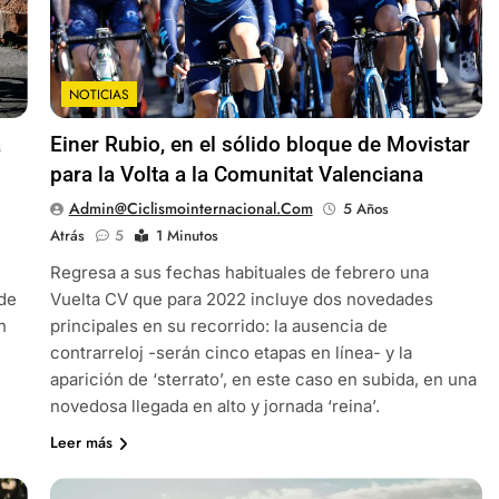
NOTICIAS
a
Einer Rubio, en el sólido bloque de Movistar
para la Volta a la Comunitat Valenciana
Admin@ciclismointernacional.com
5 Años
Atrás
5
1 Minutos
Regresa a sus fechas habituales de febrero una
 de
Vuelta CV que para 2022 incluye dos novedades
n
principales en su recorrido: la ausencia de
contrarreloj -serán cinco etapas en línea- y la
aparición de ‘sterrato’, en este caso en subida, en una
novedosa llegada en alto y jornada ‘reina’.
Leer más