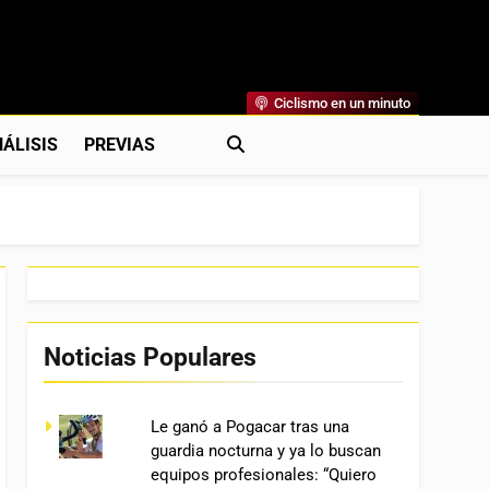
Ciclismo en un minuto
al
rónicas, Previas Y Más. La Web Ciclista De Referencia.
ÁLISIS
PREVIAS
Noticias Populares
Le ganó a Pogacar tras una
guardia nocturna y ya lo buscan
equipos profesionales: “Quiero