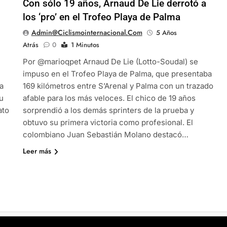
Con sólo 19 años, Arnaud De Lie derrotó a
los ‘pro’ en el Trofeo Playa de Palma
Admin@ciclismointernacional.com
5 Años
Atrás
0
1 Minutos
Por @marioqpet Arnaud De Lie (Lotto-Soudal) se
impuso en el Trofeo Playa de Palma, que presentaba
a
169 kilómetros entre S’Arenal y Palma con un trazado
u
afable para los más veloces. El chico de 19 años
ato
sorprendió a los demás sprinters de la prueba y
obtuvo su primera victoria como profesional. El
colombiano Juan Sebastián Molano destacó…
Leer más