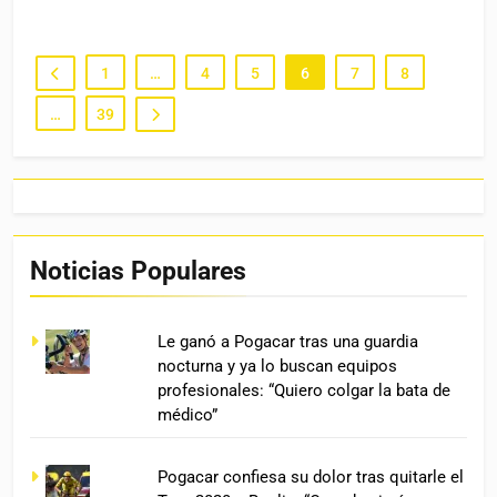
1
…
4
5
6
7
8
…
39
Noticias Populares
Le ganó a Pogacar tras una guardia
nocturna y ya lo buscan equipos
profesionales: “Quiero colgar la bata de
médico”
Pogacar confiesa su dolor tras quitarle el