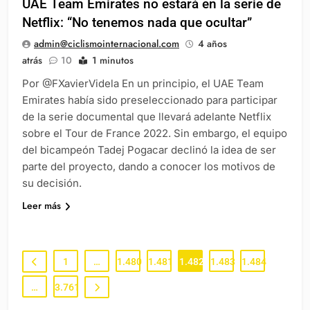
UAE Team Emirates no estará en la serie de
Netflix: “No tenemos nada que ocultar”
admin@ciclismointernacional.com
4 años
atrás
10
1 minutos
Por @FXavierVidela En un principio, el UAE Team
Emirates había sido preseleccionado para participar
de la serie documental que llevará adelante Netflix
sobre el Tour de France 2022. Sin embargo, el equipo
del bicampeón Tadej Pogacar declinó la idea de ser
parte del proyecto, dando a conocer los motivos de
su decisión.
Leer más
1
…
1.480
1.481
1.482
1.483
1.484
…
3.761