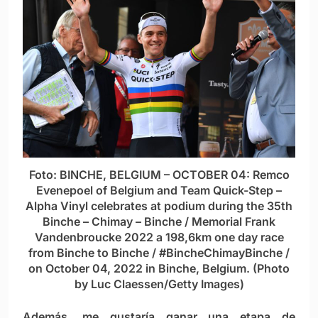
Foto: BINCHE, BELGIUM – OCTOBER 04: Remco
Evenepoel of Belgium and Team Quick-Step –
Alpha Vinyl celebrates at podium during the 35th
Binche – Chimay – Binche / Memorial Frank
Vandenbroucke 2022 a 198,6km one day race
from Binche to Binche / #BincheChimayBinche /
on October 04, 2022 in Binche, Belgium. (Photo
by Luc Claessen/Getty Images)
Además, me gustaría ganar una etapa de