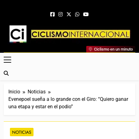
Saltar al contenido
Ciclismo Internacional
Ciclismo en un minuto
Web Dedicada Al Ciclismo Mundial. Entrevistas, Análisis,
Crónicas, Previas Y Más. La Web Ciclista De Referencia.
Inicio
Noticias
Evenepoel sueña a lo grande con el Giro: “Quiero ganar
una etapa y estar en el podio”
NOTICIAS