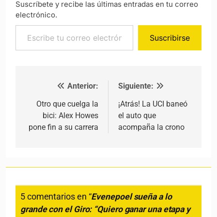
Suscríbete y recibe las últimas entradas en tu correo
electrónico.
Escribe tu correo electrónico…
Suscribirse
Anterior:
Siguiente:
Navegación de entradas
Otro que cuelga la
¡Atrás! La UCI baneó
bici: Alex Howes
el auto que
pone fin a su carrera
acompaña la crono
5 comentarios en “
Evenepoel sueña a lo
grande con el Giro: “Quiero ganar una etapa y