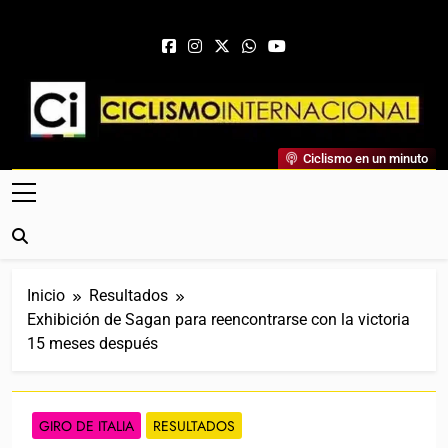
Saltar al contenido
Ciclismo Internacional
Ciclismo en un minuto
Web Dedicada Al Ciclismo Mundial. Entrevistas, Análisis,
Crónicas, Previas Y Más. La Web Ciclista De Referencia.
Inicio
Resultados
Exhibición de Sagan para reencontrarse con la victoria
15 meses después
GIRO DE ITALIA
RESULTADOS