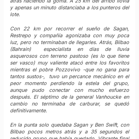
atrás haciendo la goma. A 25 km del arribo llovía
y apenas un minuto distanciaba a los punteros del
lote.
Con 22 km por recorrer el sueño de Sagan,
Restrepo y compañía agonizaba con muy poca
luz, pero no terminaban de llegarles. Atrás, Bilbao
(Bahrain) especialista en días de lluvia
asquerosos con terreno pastoso (es lo que tiene
ser vasco) muy valiente atacó entre los favoritos
mientras el pobre Pozzovivo -que no gana para
tantos sustos-, tuvo un percance mecánico en el
peor momento perdiendo la estela del grupo,
aunque pudo conectar con mucho esfuerzo
después. El séptimo de la general Vanhoucke en
cambio no terminaba de carburar, se quedó
definitivamente.
En la punta solo quedaba Sagan y Ben Swift, con
Bilbao pocos metros atrás y a 35 segundos el
reducido grupo que había quedado. Vibrante final