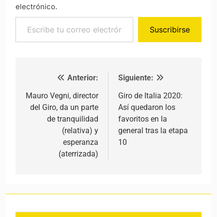
electrónico.
Escribe tu correo electrónico…
Suscribirse
Anterior:
Siguiente:
Navegación de entradas
Mauro Vegni, director
Giro de Italia 2020:
del Giro, da un parte
Así quedaron los
de tranquilidad
favoritos en la
(relativa) y
general tras la etapa
esperanza
10
(aterrizada)