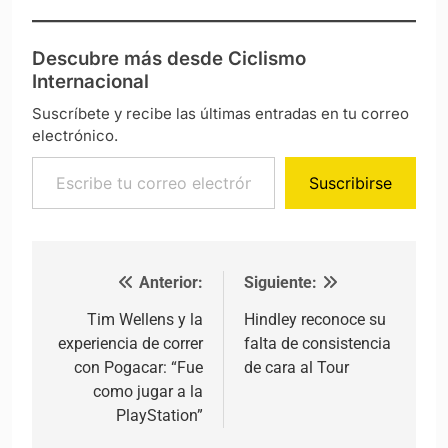
Descubre más desde Ciclismo
Internacional
Suscríbete y recibe las últimas entradas en tu correo
electrónico.
Escribe tu correo electrónico…
Suscribirse
Anterior:
Siguiente:
Navegación de entradas
Tim Wellens y la
Hindley reconoce su
experiencia de correr
falta de consistencia
con Pogacar: “Fue
de cara al Tour
como jugar a la
PlayStation”