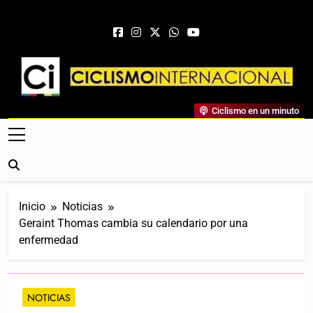
Saltar al contenido
Ciclismo Internacional
Ciclismo en un minuto
Web Dedicada Al Ciclismo Mundial. Entrevistas, Análisis,
Crónicas, Previas Y Más. La Web Ciclista De Referencia.
Inicio
Noticias
Geraint Thomas cambia su calendario por una
enfermedad
NOTICIAS