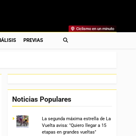
Ciclismo en un minuto
al
rónicas, Previas Y Más. La Web Ciclista De Referencia.
ÁLISIS
PREVIAS
Noticias Populares
La segunda máxima estrella de La
Vuelta avisa: "Quiero llegar a 15
etapas en grandes vueltas"