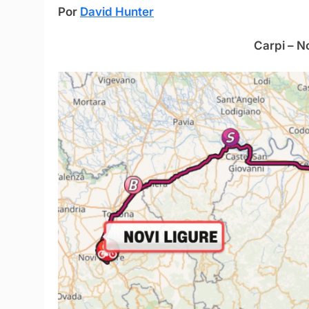
Por
David Hunter
Carpi – N