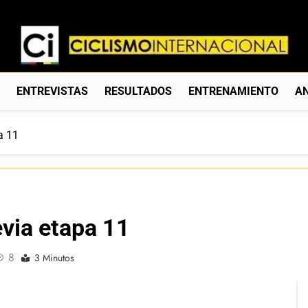
Ciclismo Internacion
Web Dedicada Al Ciclismo Mundial. Entrevistas, Análisis, C
S
ENTREVISTAS
RESULTADOS
ENTRENAMIENTO
AN
a 11
evia etapa 11
8
3 Minutos