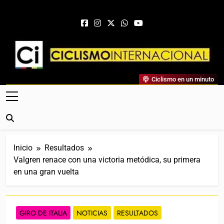
Saltar al contenido
Ciclismo Internacional
Ciclismo en un minuto
Web Dedicada Al Ciclismo Mundial. Entrevistas, Análisis,
Crónicas, Previas Y Más. La Web Ciclista De Referencia.
Inicio
Resultados
Valgren renace con una victoria metódica, su primera
en una gran vuelta
GIRO DE ITALIA
NOTICIAS
RESULTADOS