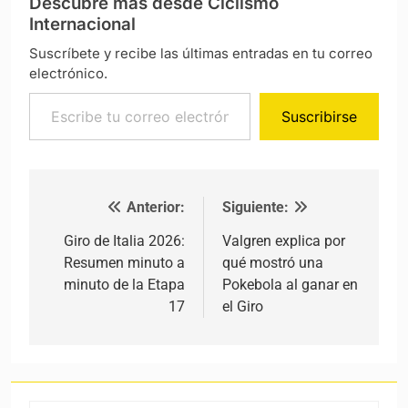
Descubre más desde Ciclismo
Internacional
Suscríbete y recibe las últimas entradas en tu correo
electrónico.
Escribe tu correo electrónico…
Suscribirse
Anterior:
Siguiente:
Navegación de entradas
Giro de Italia 2026:
Valgren explica por
Resumen minuto a
qué mostró una
minuto de la Etapa
Pokebola al ganar en
17
el Giro