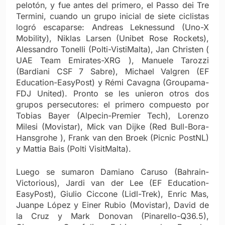
pelotón, y fue antes del primero, el Passo dei Tre
Termini, cuando un grupo inicial de siete ciclistas
logró escaparse: Andreas Leknessund (Uno-X
Mobility), Niklas Larsen (Unibet Rose Rockets),
Alessandro Tonelli (Polti-VistiMalta), Jan Christen (
UAE Team Emirates-XRG ), Manuele Tarozzi
(Bardiani CSF 7 Sabre), Michael Valgren (EF
Education-EasyPost) y Rémi Cavagna (Groupama-
FDJ United). Pronto se les unieron otros dos
grupos persecutores: el primero compuesto por
Tobias Bayer (Alpecin-Premier Tech), Lorenzo
Milesi (Movistar), Mick van Dijke (Red Bull-Bora-
Hansgrohe ), Frank van den Broek (Picnic PostNL)
y Mattia Bais (Polti VisitMalta).
Luego se sumaron Damiano Caruso (Bahrain-
Victorious), Jardi van der Lee (EF Education-
EasyPost), Giulio Ciccone (Lidl-Trek), Enric Mas,
Juanpe López y Einer Rubio (Movistar), David de
la Cruz y Mark Donovan (Pinarello-Q36.5),