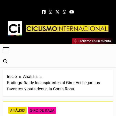
Saltar al contenido
Ciclismo Internacional
Ciclismo en un minuto
Web Dedicada Al Ciclismo Mundial. Entrevistas, Análisis,
Crónicas, Previas Y Más. La Web Ciclista De Referencia.
Inicio
Análisis
Radiografía de los aspirantes al Giro: Así llegan los
favoritos y outsiders a la Corsa Rosa
ANÁLISIS
GIRO DE ITALIA