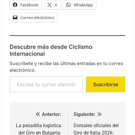
Facebook
X
WhatsApp
Correo electrónico
Descubre más desde Ciclismo
Internacional
Suscríbete y recibe las últimas entradas en tu correo
electrónico.
Escribe tu correo electrónico…
Suscribirse
Anterior:
Siguiente:
Navegación de entradas
La pesadilla logística
Dorsales oficiales del
del Giro en Bulgaria:
Giro de Italia 2026: