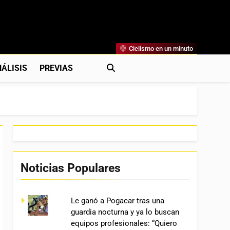
Ciclismo en un minuto
al
rónicas, Previas Y Más. La Web Ciclista De Referencia.
ÁLISIS
PREVIAS
Noticias Populares
Le ganó a Pogacar tras una
guardia nocturna y ya lo buscan
equipos profesionales: “Quiero