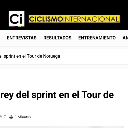
Ciclismo Internacion
Web Dedicada Al Ciclismo Mundial. Entrevistas, Análisis, C
S
ENTREVISTAS
RESULTADOS
ENTRENAMIENTO
AN
el sprint en el Tour de Noruega
rey del sprint en el Tour de
0
1 Minutos